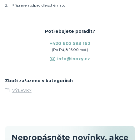
2. Přípraven odpad dle schématu
Potřebujete poradit?
+420 602 593 162
(Po-Pá, 8-16.00 hod.)
info@inoxy.cz
Zboží zařazeno v kategoriích
VÝLEVKY
Nepropásněte novinky, akce