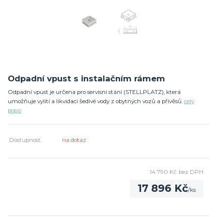
Odpadní vpust s instalačním rámem
Odpadní vpust je určena pro servisní stání (STELLPLATZ), která
umožňuje vylití a likvidaci šedivé vody z obytných vozů a přívěsů.
celý
popis
Dostupnost
na dotaz
14 790 Kč
bez DPH
17 896 Kč
/
ks