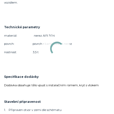
vozidlem.
Technické parametry
materiál: nerez AISI 304
povrch: povrch - kartáčovaná nerez
nostnost: 3,5 t
Specifikace dodávky
Dodávka obsahuje: tělo vpust s instalačním rámem, kryt s vtokem
Stavební připravenost
1. Připraven otvor v zemi dle schématu