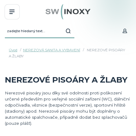
Úvod
NEREZOVÁ SANITA A VYBAVENÍ
NEREZOVÉ PISOÁRY
A ŽLABY
NEREZOVÉ PISOÁRY A ŽLABY
Nerezové pisoáry jsou díky své odolnosti proti poškození
určené především pro veřejné sociální zařízení (WC), dálniční
odpočívadla, věznice (bezpečnostní verze), sportovní hřiště
(stadiony) apod. Nerezové pisoáry mohu být doplněny o
automatické spalchovače, případně dodat bez splachovačů
(pouze plášť).