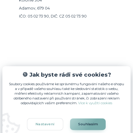
Kolonie 304
Adamov, 679 04
IČO: 05 02 73 90, DIČ: CZ 05 02 73 90
🍪 Jak byste rádi své cookies?
Kontakty
Soubory cookies používáme ke správnému fungování našeho e-shopu
a v případě vašeho souhlasu také ke sledování statistik o webu,
+420 602 593 162
měření efektivity reklamních kampaní, zapamatování vašeho
(Po-Pá, 8-16.00 hod.)
oblíbeného nastavení při používání stránek, či zobrazení reklam
odpovídajících vašim preferencím.
Více k využití cookies
info@inoxy.cz
Nastavení
Souhlasím