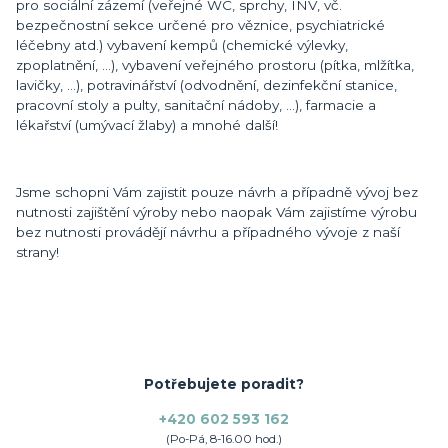
pro sociální zázemí (veřejné WC, sprchy, INV, vč.
bezpečnostní sekce určené pro věznice, psychiatrické
léčebny atd.) vybavení kempů (chemické výlevky,
zpoplatnění, ...), vybavení veřejného prostoru (pítka, mlžítka,
lavičky, ...), potravinářství (odvodnění, dezinfekční stanice,
pracovní stoly a pulty, sanitační nádoby, ...), farmacie a
lékařství (umývací žlaby) a mnohé další!
Jsme schopni Vám zajistit pouze návrh a případně vývoj bez
nutnosti zajištění výroby nebo naopak Vám zajistíme výrobu
bez nutnosti provádějí návrhu a případného vývoje z naší
strany!
Potřebujete poradit?
+420 602 593 162
(Po-Pá, 8-16.00 hod.)