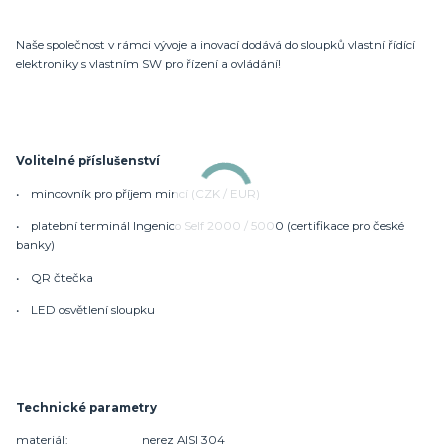
Naše společnost v rámci vývoje a inovací dodává do sloupků vlastní řídící
elektroniky s vlastním SW pro řízení a ovládání!
Volitelné příslušenství
• mincovník pro příjem mincí (CZK / EUR)
• platební terminál Ingenico Self 2000 / 5000 (certifikace pro české
banky)
• QR čtečka
• LED osvětlení sloupku
Technické parametry
materiál: nerez AISI 304