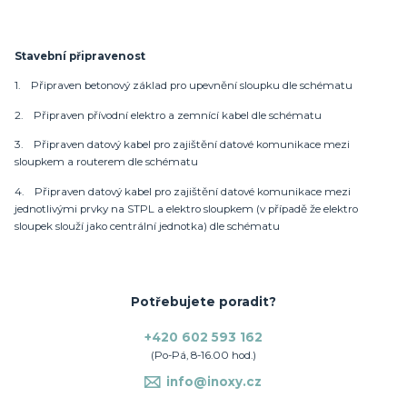
Stavební připravenost
1. Připraven betonový základ pro upevnění sloupku dle schématu
2. Připraven přívodní elektro a zemnící kabel dle schématu
3. Připraven datový kabel pro zajištění datové komunikace mezi
sloupkem a routerem dle schématu
4. Připraven datový kabel pro zajištění datové komunikace mezi
jednotlivými prvky na STPL a elektro sloupkem (v případě že elektro
sloupek slouží jako centrální jednotka) dle schématu
Potřebujete poradit?
+420 602 593 162
(Po-Pá, 8-16.00 hod.)
info@inoxy.cz