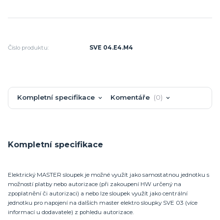
Číslo produktu:
SVE 04.E4.M4
Kompletní specifikace
Komentáře
0
Kompletní specifikace
Elektrický MASTER sloupek je možné využít jako samostatnou jednotku s
možností platby nebo autorizace (při zakoupení HW určený na
zpoplatnění či autorizaci) a nebo lze sloupek využít jako centrální
jednotku pro napojení na dalších master elektro sloupky SVE 03 (více
informací u dodavatele) z pohledu autorizace.