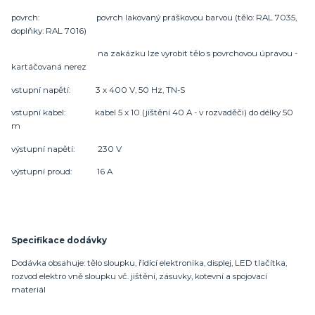
povrch: povrch lakovaný práškovou barvou (tělo: RAL 7035,
doplňky: RAL 7016)
na zakázku lze vyrobit tělo s povrchovou úpravou -
kartáčovaná nerez
vstupní napětí: 3 x 400 V, 50 Hz, TN-S
vstupní kabel: kabel 5 x 10 (jištění 40 A - v rozvaděči) do délky 50
m
výstupní napětí: 230 V
výstupní proud: 16 A
Specifikace dodávky
Dodávka obsahuje: tělo sloupku, řídící elektronika, displej, LED tlačítka,
rozvod elektro vně sloupku vč. jištění, zásuvky, kotevní a spojovací
materiál