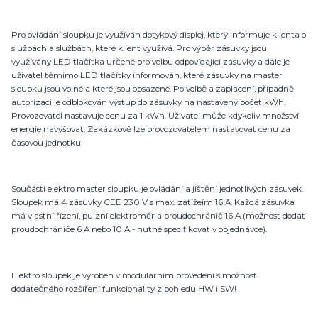
Pro ovládání sloupku je využíván dotykový displej, který informuje klienta o
službách a službách, které klient využívá. Pro výběr zásuvky jsou
využívány LED tlačítka určené pro volbu odpovídající zásuvky a dále je
uživatel těmimo LED tlačítky informován, které zásuvky na master
sloupku jsou volné a které jsou obsazené. Po volbě a zaplacení, případně
autorizaci je odblokován výstup do zásuvky na nastavený počet kWh.
Provozovatel nastavuje cenu za 1 kWh. Uživatel může kdykoliv množství
energie navyšovat. Zakázkově lze provozovatelem nastavovat cenu za
časovou jednotku.
Součástí elektro master sloupku je ovládání a jištění jednotlivých zásuvek.
Sloupek má 4 zásuvky CEE 230 V s max. zatížeím 16 A. Každá zásuvka
má vlastní řízení, pulzní elektroměr a proudochránič 16 A (možnost dodat
proudochrániče 6 A nebo 10 A - nutné specifikovat v objednávce).
Elektro sloupek je výroben v modulárním provedení s možností
dodatečného rozšíření funkcionality z pohledu HW i SW!