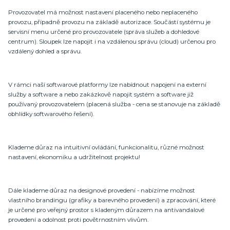
Provozovatel má možnost nastavení placeného nebo neplaceného
provozu, případně provozu na základě autorizace. Součástí systému je
servisní menu určené pro provozovatele (správa služeb a dohledové
centrum). Sloupek lze napojit i na vzdálenou správu (cloud) určenou pro
vzdálený dohled a správu.
V rámci naší softwarové platformy lze nabídnout napojení na externí
služby a software a nebo zakázkově napojit systém a software již
používaný provozovatelem (placená služba - cena se stanovuje na základě
obhlídky softwarového řešení).
Klademe důraz na intuitivní ovládání, funkcionalitu, různé možnost
nastavení, ekonomiku a udržitelnost projektu!
Dále klademe důraz na designové provedení - nabízíme možnost
vlastního brandingu (grafiky a barevného provedení) a zpracování, které
je určené pro veřejný prostor s kladeným důrazem na antivandalové
provedení a odolnost proti povětrnostním vlivům.