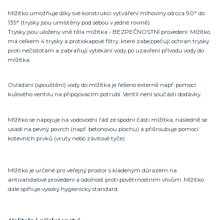
Mlžítko umožňuje díky své konstrukci vytváření mlhoviny od cca 90° do
135° (trysky jsou umístěny pod sebou v jedné rovině).
Trysky jsou uloženy vně těla mlžítka - BEZPEČNOSTNÍ provedení. Mlžítko
má celkem 4 trysky a protiokapové filtry, které zabezpečují ochran trysky
proti nečistotám a zabraňují vytékání vody po uzavření přívodu vody do
mlžítka.
Ovládání (spouštění) vody do mlžítka je řešeno externě např. pomocí
kulového ventilu na připojovacím potrubí. Ventil není součástí dodávky.
Mlžítko se napojuje na vodovodní řád ze spodní části mlžítka, následně se
usadí na pevný povrch (např. betonovou plochu) a přišroubuje pomocí
kotevních prvků (vruty nebo závitové tyče).
Mlžítko je určené pro veřejný prostor s kladeným důrazem na
antivandalové provedení a odolnost proti povětrnostním vlivům. Mlžítko
dále splňuje vysoký hygienický standard.