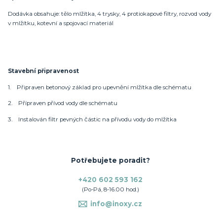
Dodávka obsahuje: tělo mlžítka, 4 trysky, 4 protiokapové filtry, rozvod vody
v mlžítku, kotevní a spojovací materiál
Stavební připravenost
1. Připraven betonový základ pro upevnění mlžítka dle schématu
2. Přípraven přívod vody dle schématu
3. Instalován filtr pevných částic na přívodu vody do mlžítka
Potřebujete poradit?
+420 602 593 162
(Po-Pá, 8-16.00 hod.)
info@inoxy.cz