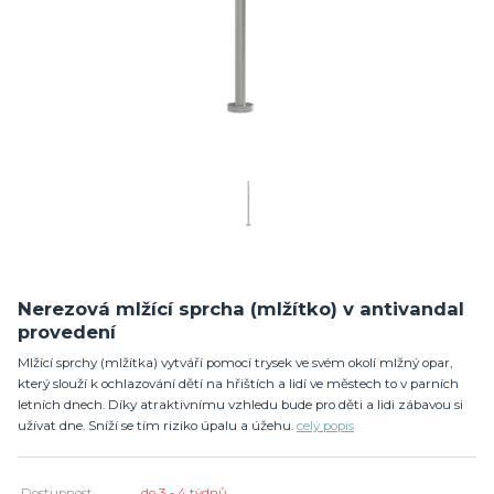
Nerezová mlžící sprcha (mlžítko) v antivandal
provedení
Mlžící sprchy (mlžítka) vytváří pomocí trysek ve svém okolí mlžný opar,
který slouží k ochlazování dětí na hřištích a lidí ve městech to v parních
letních dnech. Díky atraktivnímu vzhledu bude pro děti a lidi zábavou si
užívat dne. Sníží se tím riziko úpalu a úžehu.
celý popis
Dostupnost
do 3 - 4 týdnů