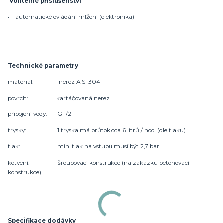
Volitelné příslušenství
• automatické ovládání mlžení (elektronika)
Technické parametry
materiál: nerez AISI 304
povrch: kartáčovaná nerez
připojení vody: G 1/2
trysky: 1 tryska má průtok cca 6 litrů / hod. (dle tlaku)
tlak: min. tlak na vstupu musí být 2,7 bar
kotvení: šroubovací konstrukce (na zakázku betonovací
konstrukce)
Specifikace dodávky